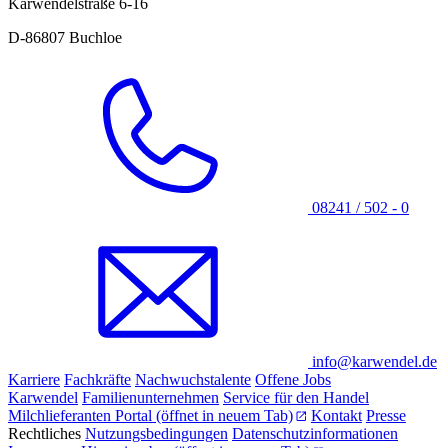
Karwendelstraße 6-16
D-86807 Buchloe
08241 / 502 - 0
info@karwendel.de
Karriere
Fachkräfte
Nachwuchstalente
Offene Jobs
Karwendel
Familienunternehmen
Service für den Handel
Milchlieferanten Portal
(öffnet in neuem Tab)
Kontakt
Presse
Rechtliches
Nutzungsbedingungen
Datenschutzinformationen